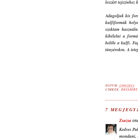
leszűrt tejszínhez 
Adagoljuk kis for
kulfíformák hely
szoktam használni
kibélelni a form
belőle a kulfí. F
tányérokra. A tete
DÁTUM:
1/09/2013
CÍMKÉK:
DESSZERT
7 MEGJEGY
Zsuzsa
írta
Kedves Pal
mondani, h