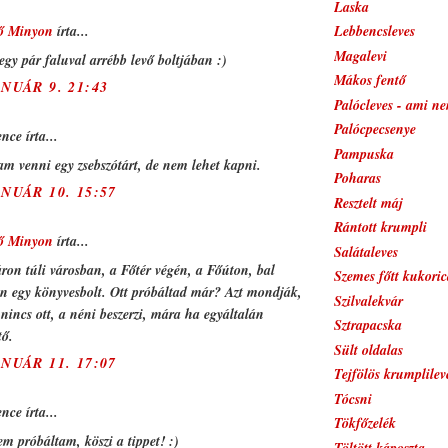
Laska
ő Minyon
írta...
Lebbencsleves
Magalevi
egy pár faluval arrébb levő boltjában :)
Mákos fentő
ANUÁR 9. 21:43
Palócleves - ami ne
Palócpecsenye
nce írta...
Pampuska
m venni egy zsebszótárt, de nem lehet kapni.
Poharas
ANUÁR 10. 15:57
Resztelt máj
Rántott krumpli
ő Minyon
írta...
Salátaleves
áron túli városban, a Főtér végén, a Főúton, bal
Szemes főtt kukoric
n egy könyvesbolt. Ott próbáltad már? Azt mondják,
Szilvalekvár
nincs ott, a néni beszerzi, mára ha egyáltalán
Sztrapacska
tő.
Sült oldalas
ANUÁR 11. 17:07
Tejfölös krumplilev
Tócsni
nce írta...
Tökfőzelék
m próbáltam, köszi a tippet! :)
Töltött káposzta