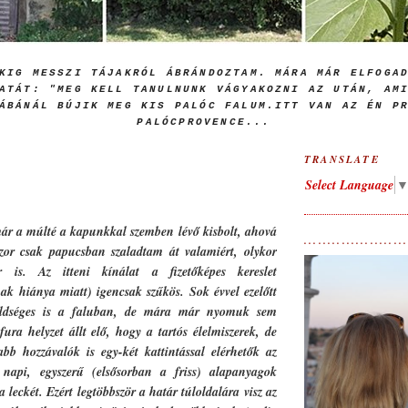
KIG MESSZI TÁJAKRÓL ÁBRÁNDOZTAM. MÁRA MÁR ELFOGA
ATÁT: "MEG KELL TANULNUNK VÁGYAKOZNI AZ UTÁN, AM
ÁBÁNÁL BÚJIK MEG KIS PALÓC FALUM.ITT VAN AZ ÉN P
PALÓCPROVENCE..
.
TRANSLATE
Select Language
már a múlté a kapunkkal szemben lévő kisbolt, ahová
.....................
zor csak papucsban szaladtam át valamiért, olykor
r is. Az itteni kínálat a fizetőképes kereslet
k hiánya miatt) igencsak szűkös. Sok évvel ezelőtt
zöldséges is a faluban, de mára már nyomuk sem
ura helyzet állt elő, hogy a tartós élelmiszerek, de
bb hozzávalók is egy-két kattintással elérhetők az
 napi, egyszerű (elsősorban a friss) alapanyagok
a leckét. Ezért legtöbbször a határ túloldalára visz az