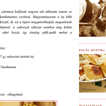
 származó kulfínak nagyon sok változata ismert, az
kardamomos ízesítésű. Hagyományosan a tej több
l készül, de ezt a lépést megspórolhatjuk magunknak
nálatával. A cukrozott változat esetében még külön
l adni hozzá, így tényleg pikk-pakk mehet a
ghoz
PALÓC KONYHA
 g) cukrozott sűrített tej
ld kardamom
ácia - elhagyható
OLVASNIVALÓ