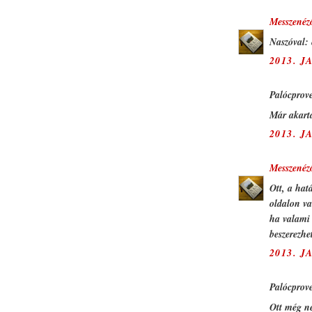
Messzenéz
Naszóval: 
2013. J
Palócprove
Már akarta
2013. J
Messzenéz
Ott, a hat
oldalon va
ha valami 
beszerezhe
2013. J
Palócprove
Ott még ne