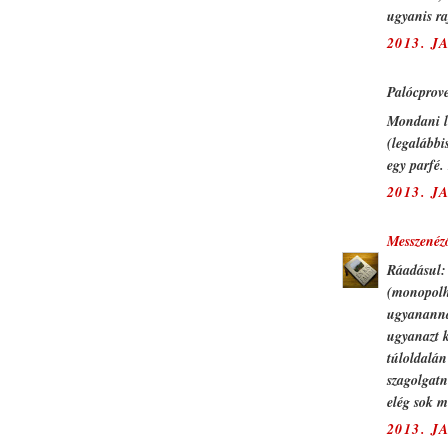
ugyanis ra
2013. J
Palócprove
Mondani le
(legalábbi
egy parfé.
2013. J
Messzenéz
Ráadásul: 
(monopolhe
ugyananna
ugyanazt 
túloldalán
szagolgatn
elég sok m
2013. J