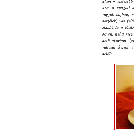
utam – szélesebb
nem a nyugati ha
vagyok bajban, m
beszélek) van fel
eladók és a vásárl
bőven, néha meg c
amit akartam. Így 
változat került 
belőle…