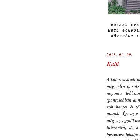
HOSSZÚ ÉVE
WEIL GONDOL
BÖRZSÖNY L
2013. 01. 09.
Kulfí
A költözés miatt 
még télen is soks
naponta többszö
(pontosabban anna
volt hentes és 
maradt. Így az a f
még az egzotikusa
interneten, de a
beszerzése feladja 