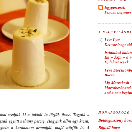
Egypercesek
Finom, ingyenes 
A NAGYVILÁGB
Livs Lyst
Det var lenge sid
Isztambul kala
Én + Árpi + a 
Új lehetőségek
Veve Szecsuánb
Búcsú
My Marrakesh
Marrakesh: and a
and a new begin
HÓNAPSOROLÓ
t szedjük ki a tokból és törjük össze. Tegyük a
Boldogasszony hav
ítsük együtt néhány percig. Hagyjuk állni egy kicsit,
Böjtelő hava
ejszín a kardamom aromáját, majd szűrjük le. A