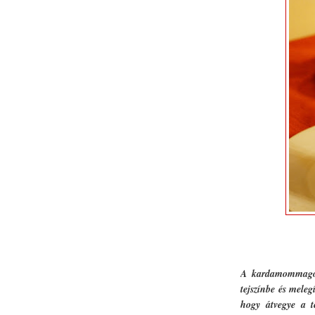
A kardamommagoka
tejszínbe és meleg
hogy átvegye a t