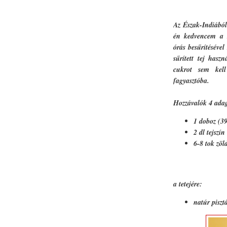
Az Észak-Indiából
én kedvencem a 
órás besűrítéséve
sűrített tej hasz
cukrot sem kel
fagyasztóba.
Hozzávalók 4 ada
1 doboz (397
2 dl tejszín
6-8 tok zö
a tetejére:
natúr piszt