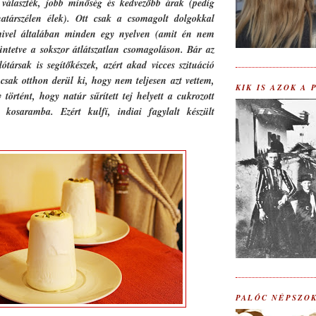
 választék, jobb minőség és kedvezőbb árak (pedig
társzélen élek). Ott csak a csomagolt dolgokkal
ivel általában minden egy nyelven (amit én nem
tüntetve a sokszor átlátszatlan csomagoláson. Bár az
ótársak is segítőkészek, azért akad vicces szituáció
sak otthon derül ki, hogy nem teljesen azt vettem,
KIK IS AZOK A
történt, hogy natúr sűrített tej helyett a cukrozott
a kosaramba. Ezért kulfí, indiai fagylalt készült
PALÓC NÉPSZO