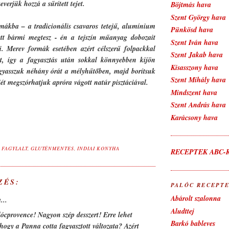
keverjük hozzá a sűrített tejet.
Böjtmás hava
Szent György hava
mákba – a tradicionális csavaros tetejű, alumínium
Pünkösd hava
ett bármi megtesz - én a tejszín műanyag dobozait
Szent Iván hava
. Merev formák esetében azért célszerű folpackkal
Szent Jakab hava
át, így a fagyasztás után sokkal könnyebben kijön
Kisasszony hava
agyasszuk néhány órát a mélyhűtőben, majd borítsuk
Szent Mihály hava
jét megszórhatjuk apróra vágott natúr pisztáciával.
Mindszent hava
Szent András hava
Karácsony hava
,
FAGYLALT
,
GLUTÉNMENTES
,
INDIAI KONYHA
RECEPTEK ABC-
ZÉS:
PALÓC RECEPT
Abárolt szalonna
...
Aludttej
ócprovence! Nagyon szép desszert! Erre lehet
Barkó bableves
ogy a Panna cotta fagyasztott változata? Azért