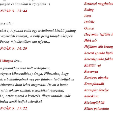
Bernecei nagyhalu
jongok és csinálom is szorgosan :)
Bodag
ANUÁR 9. 15:44
Boza
Didelle
nce írta...
Ganca
het :) A panna cotta egy zselatinnal készült puding
Hagymás, tejfölös 
s az eredeti változat), a kulfí pedig tulajdonképpen
Házi zsír
 Persze, mindkettőben van tejszín...
Héjában sült krump
ANUÁR 9. 16:29
Keserű gomba liptói
Keserűgomba fokh
ő Minyon
írta...
Kisütött vaj
a falutokban levő bolt vérlázítóan
Kocsonya
lyzetet kihasználóan) drága. Hihetetlen, hogy
Kovászos uborka
k a bolthálózatnak egy pár faluban levő boltjában
Krumplinudli
kétharmad áron lehet megvenni. De ott a határ
Krumplis derelye
 mi is sokszor szoktuk a zacskókat rázogatni,
i :) Aztán marad a kérdezés, illetve tanulás: már
Köleskása
inden nevét tudjuk szlovákul.
Körömpörkölt
ANUÁR 9. 17:22
Kőttes palacsinta