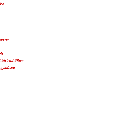
ska
lepény
li
 túróval töltve
agymásan