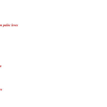
m palóc leves
a
es