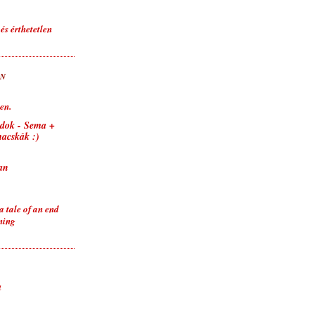
és érthetetlen
AN
en.
ndok - Sema +
macskák :)
an
 tale of an end
ning
a