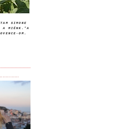
DTAM SIMONE
I A MIÉNK."A
ROVENCE-OM.
▼
..............